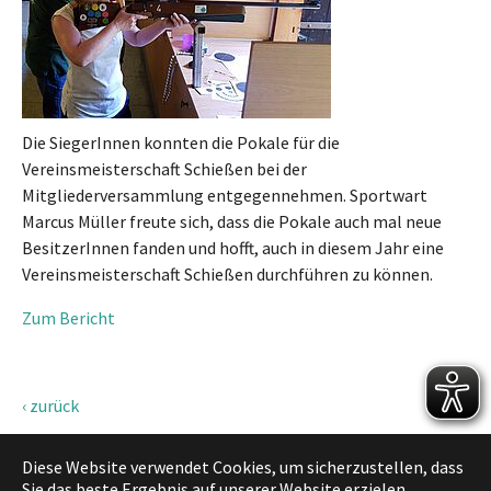
Die SiegerInnen konnten die Pokale für die
Vereinsmeisterschaft Schießen bei der
Mitgliederversammlung entgegennehmen. Sportwart
Marcus Müller freute sich, dass die Pokale auch mal neue
BesitzerInnen fanden und hofft, auch in diesem Jahr eine
Vereinsmeisterschaft Schießen durchführen zu können.
Zum Bericht
‹ zurück
Diese Website verwendet Cookies, um sicherzustellen, dass
Sie das beste Ergebnis auf unserer Website erzielen.